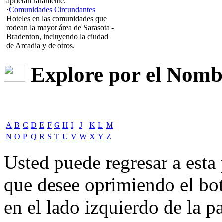
aprietan raramente.
·
Comunidades Circundantes
Hoteles en las comunidades que
rodean la mayor área de Sarasota -
Bradenton, incluyendo la ciudad
de Arcadia y de otros.
Explore por el Nombr
A
B
C
D
E
F
G
H
I
J
K
L
M
N
O
P
Q
R
S
T
U
V
W
X
Y
Z
Usted puede regresar a est
que desee oprimiendo el bot
en el lado izquierdo de la pa