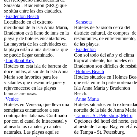
Sarasota - Bradenton (SRQ) que
se sitúa entre las dos ciudades.
·
Bradenton Beach
Localizado en el extremo
·
Sarasota
meridional de la Isla Anna Maria,
Hoteles de Sarasota cerca del
Bradenton está lleno de inns en la
districto cultural, de compras, de
playa y de hoteles encantadores.
restaurantes, de entretenimiento,
La mayoría de las actividades en
de las playas.
la playa están a una distancia que
·
Bradenton
se puede llegar caminado.
Con sol todo del año y el clima
·
Longboat Key
tropical caliente, los hoteles en
Hoteles en esta isla de barrera de
Bradenton son dificiles de resisti
doce millas, al sur de la Isla Anna
·
Holmes Beach
Maria son favoritos para los
Hoteles situados en Holmes Bea
visitantes que desean relajarse y
que está entre la parte norteña de
rejuvenecerse en las playas
Isla Anna Maria y Bradenton
blancas arenosas.
Beach.
·
Venice
·
Anna Maria
Hoteles en Venecia, que lleva una
Hoteles situados en la extremida
semejanza encantadora a sus
norteña de la isla de Anna Maria
contrapartes italianas. Confinado
·
Tampa - St. Petersburg Metro
por con el canal de Intracoastal y
Opciones del hotel del norte, est
alineado los canales y canales
al oeste de Tampa Bay, en el áre
naturales. Las playas aquí se
de Tampa - St. Petersburg.