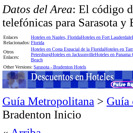
Datos del Area
: El código d
telefónicas para Sarasota y
Enlaces
Hoteles en Naples, Florida
Hoteles en Fort Lauderdale
Relacionados:
Florida
Hoteles en Costa Espacial de la Florida
Hoteles en Tam
Otros
Petersburg
Hoteles en Jacksonville
Hoteles en Panama 
Enlaces:
Beach
Other Versions:
Sarasota - Bradenton Hotels
Guía Metropolitana
>
Guía 
Bradenton Inicio
«
Arriba